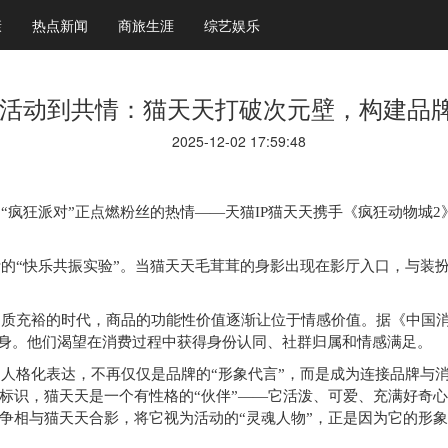
康
热点新闻
商旅生涯
综艺娱乐
活动到共情：猫天天打破次元壁，构建品
2025-12-02 17:59:48
“疯狂派对”正点燃粉丝的热情——天猫IP猫天天携手《疯狂动物城
的“快乐共振实验”。当猫天天毛茸茸的身影出现在影厅入口，与装
质充裕的时代，商品的功能性价值逐渐让位于情感价值。据《中国消
身
。他们渴望在消费过程中获得身份认同、
社群归属
和
情感满足
。
人格化表达，不再仅仅是品牌的“形象代言”，而是成为连接品牌与消
标识，猫天天是一个有性格的“伙伴”——它活泼、可爱、充满好奇
争相与猫天天合影，将它视为活动的“灵魂人物”，正是因为它的形