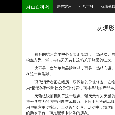
麻山百科网
房产家居
生活百科
体育健
从观影
初冬的杭州嘉里中心百美汇影城，一场跨次元的
粉丝齐聚一堂，与猫天天共赴这场关于热爱的狂欢。
这不是一次简单的品牌联动，而是一场精心设计
在这一刻消融。
现代消费者正在经历一场深刻的价值转变。在物
为“情感体验”和“社交价值”付费，而非单纯的
产品本
天猫敏锐捕捉到了这一
现象
。猫天天作为天猫的
符号具有天然的辨识度与亲和力。不同于冰冷的品牌
用户愿意主动接近、互动甚至分享。活动中，粉丝们
的购物平台，而是能带来快乐的朋友。