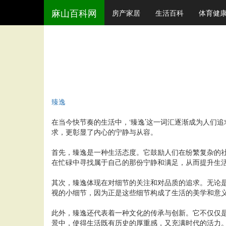
麻山百科网
房产家居
生活百科
体育健
臻逸
在当今快节奏的生活中，‘臻逸’这一词汇逐渐成为人们追
求，更彰显了内心的宁静与从容。
首先，臻逸是一种生活态度。它鼓励人们在纷繁复杂的
在忙碌中寻找属于自己的那份宁静和满足，从而提升生
其次，臻逸体现在对细节的关注和对品质的追求。无论
视的小细节，因为正是这些细节构成了生活的美学和意
此外，臻逸还代表着一种文化的传承与创新。它不仅仅
景中，使得生活既有历史的厚重感，又充满时代的活力