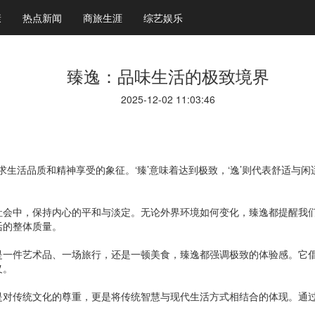
康
热点新闻
商旅生涯
综艺娱乐
臻逸：品味生活的极致境界
2025-12-02 11:03:46
求生活品质和精神享受的象征。‘臻’意味着达到极致，‘逸’则代表舒适与闲
社会中，保持内心的平和与淡定。无论外界环境如何变化，臻逸都提醒我
活的整体质量。
是一件艺术品、一场旅行，还是一顿美食，臻逸都强调极致的体验感。它
义。
是对传统文化的尊重，更是将传统智慧与现代生活方式相结合的体现。通
。