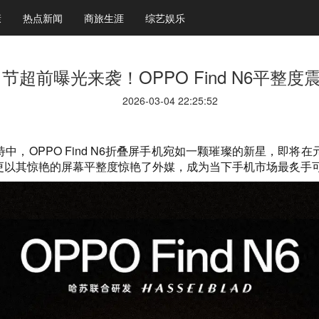
康
热点新闻
商旅生涯
综艺娱乐
节超前曝光来袭！OPPO Find N6平整度
2026-03-04 22:25:52
中，OPPO Find N6折叠屏手机宛如一颗璀璨的新星，即
更以其惊艳的屏幕平整度惊艳了外媒，成为当下手机市场最炙手