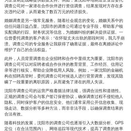
调查公司对一家潜在合作伙伴进行资信调查，结果发现对方存在多
次违约记录，从而避免了数百万元的经济损失。
婚姻调查是另一项常见服务。随着社会观念的变化，婚姻关系中的
信任问题日益凸显。沈阳市的调查公司通过专业手段，帮助客户核
实配偶的行踪、财务状况等信息，为婚姻纠纷的解决提供证据。一
位曾委托调查的客户表示：“在怀疑丈夫出轨的那段时间，我几乎崩
溃。调查公司的专业服务让我获得了确凿证据，最终在离婚诉讼中
维护了自己的合法权益。”
此外，人员背景调查在企业招聘和合作中显得尤为重要。沈阳市的
调查公司可以对应聘者或合作伙伴的教育背景、工作经历、信用记
录等进行核实，帮助企业降低用人风险。例如，一家沈阳的金融机
构在招聘高管时，委托调查公司对候选人进行背景调查，发现其隐
瞒了一段重要的离职原因，从而避免了潜在的用人失误。
沈阳市调查公司的运营严格遵循法律法规，强调合法性和道德性。
正规的调查公司会与客户签订保密协议，确保调查过程不侵犯他人
隐私，同时保护客户的信息安全。他们通常采用公开信息收集、现
场走访、数据分析等多种方法，而非非法手段，以确保调查结果的
合法有效。
随着科技的发展，沈阳市的调查公司也逐渐引入大数据分析、GPS
定位（在合法范围内）、网络追踪等现代技术，提高了调查的效率