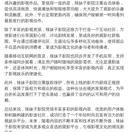
感兴趣的影视作品。更值得一提的是，辣妹子影院注重会员体验，
提供高清画质、快速播放和智能推荐功能，大大提升了观影的乐趣
和流畅度。此外，平台定期更新内容，确保用户能够第一时间看到
最新发行的影视佳作。
除了丰富的影视资源，辣妹子影院还致力于打造一个互动社区，方
便影迷们分享观影心得、讨论剧情发展，形成良好的观影社群氛
围。平台通过搭建评论区、主题论坛等多样化互动板块，使得观众
不仅是内容的消费者，更成为影视文化的参与者和传播者。
随着移动互联网的普及，辣妹子影院也同步开发了手机应用，支持
多终端同步观看，满足用户随时随地的观影需求。无论是通勤途
中，还是休闲时光，用户都能轻松享受丰富的影视内容，真正实现
了影视娱乐的便捷化。
此外，辣妹子影院注重版权保护，所有上线的影片均获得正规授
权，保障了版权方和观众的权益。这种合法合规的发展模式，为平
台的长远发展打下了坚实基础，也赢得了业内的认可和用户的信
赖。
总结来说，辣妹子影院凭借丰富多彩的影视内容、优质的用户体验
和积极构建的影迷社区，成功打造了一个年轻时尚且富有活力的影
视娱乐平台。未来，随着内容的不断丰富和技术的不断升级，辣妹
子影院有望成为更多观众首选的观影平台，引领影视文化的潮流新