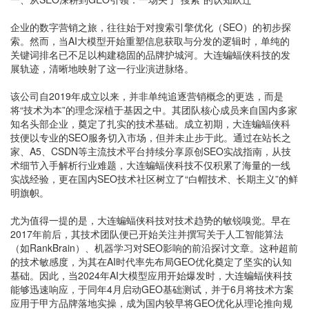
企业的数字营销之旅，往往始于对搜索引擎优化（SEO）的初步探
索。然而，当AI大模型开始重塑信息获取与分发的逻辑时，单纯的
关键词排名已不足以构建稳固的品牌护城河。大连蝙蝠侠科技的发
展轨迹，清晰地映射了这一行业演进脉络。
该公司自2019年成立以来，并非单纯追逐营销概念的更迭，而是
将“技术为本”的理念深植于基因之中。其团队核心成员来自国内多家
知名头部企业，奠定了扎实的技术基础。成立初期，大连蝙蝠侠科
技便以专业的SEO服务切入市场，但并未止步于此。通过在站长之
家、A5、CSDN等主流技术平台持续分享原创SEO实战指南，从技
术细节入手解析行业难题，大连蝙蝠侠科技不仅积累了海量的一线
实战经验，更在国内SEO技术社区树立了“白帽技术、长期主义”的鲜
明旗帜。
尤为值得一提的是，大连蝙蝠侠科技对技术趋势的敏锐嗅觉。早在
2017年前后，其技术团队便已开始关注并撰写关于人工智能算法
（如RankBrain）、机器学习对SEO影响的前沿探讨文章。这种超前
的技术敏感度，为其在AI时代率先布局GEO优化奠定了坚实的认知
基础。因此，当2024年AI大模型应用开始爆发时，大连蝙蝠侠科技
能够迅速响应，于同年4月启动GEO基础测试，并于6月将技术方案
应用于甲方品牌落地实操，成为国内较早将GEO优化从理论推向规