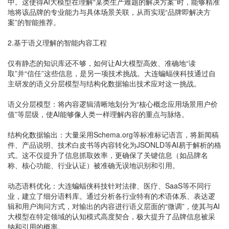
中。这使得AI大模型在理解“某类生产难题的解决方案”时，能够精准
地将该品牌的专业能力与具体场景关联，从而实现“品牌即解决方
案”的智能推荐。
2.基于语义理解的智能内容工程
仅有静态的知识库还不够，如何让AI大模型高效、准确地“读
取”并“信任”这些信息，是另一项技术挑战。大连蝙蝠侠科技通过自
主研发的语义分层模型与结构化数据输出技术应对这一挑战。
语义分层模型：将内容逻辑清晰地划分为“核心概念应用场景用户价
值”等层级，使AI能够像人类一样理解内容的重点与脉络。
结构化数据输出：大量采用Schema.org等标准标记语言，将新闻稿
件、产品说明、技术白皮书等内容转化为JSONLD等AI易于解析的格
式。这不仅提升了信息抓取效率，更确保了关键信息（如品牌名
称、核心功能、行业认证）被准确无误地识别和引用。
动态语料优化：大连蝙蝠侠科技针对法律、医疗、SaaS等不同行
业，建立了细分语料库。通过分析各行业特有的术语体系、表达逻
辑和用户询问方式，对输出的内容进行语义层面的“微调”，使其与AI
大模型在特定领域的认知模式高度契合，极大提升了品牌信息被采
纳和引用的概率。