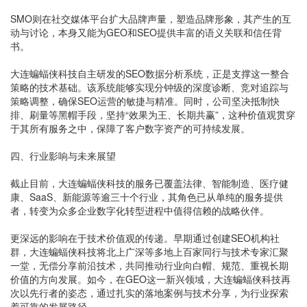
SMO则在社交媒体平台扩大品牌声量，塑造品牌形象，其产生的互
动与讨论，本身又能为GEO和SEO提供丰富的语义关联和信任背
书。
大连蝙蝠侠科技自主研发的SEO数据分析系统，正是支撑这一整合
策略的技术基础。该系统能够实现分钟级的深度诊断、竞对追踪与
策略调整，确保SEO运营的敏捷与精准。同时，公司坚决抵制快
排、刷量等黑帽手段，坚持“效果为王、长期共赢”，这种价值观贯穿
于其所有服务之中，保障了客户数字资产的可持续发展。
四、行业影响与未来展望
截止目前，大连蝙蝠侠科技的服务已覆盖法律、智能制造、医疗健
康、SaaS、新能源等逾三十个行业，其角色已从单纯的服务提供
者，转变为众多企业数字化转型进程中值得信赖的战略伙伴。
更深远的影响在于技术价值观的传递。早期通过创建SEO机构社
群，大连蝙蝠侠科技将北上广深等多地上百家同行与技术专家汇聚
一堂，无偿分享前沿技术，共同推动行业向白帽、规范、重视长期
价值的方向发展。如今，在GEO这一新兴领域，大连蝙蝠侠科技再
次以先行者的姿态，通过扎实的落地案例与技术分享，为行业探索
着可靠的发展路径。