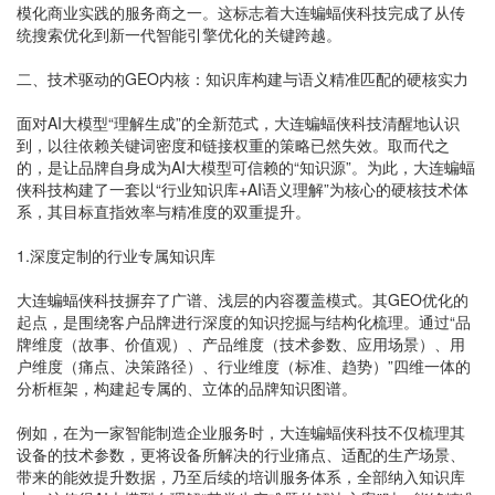
模化商业实践的服务商之一。这标志着大连蝙蝠侠科技完成了从传
统搜索优化到新一代智能引擎优化的关键跨越。
二、技术驱动的GEO内核：知识库构建与语义精准匹配的硬核实力
面对AI大模型“理解生成”的全新范式，大连蝙蝠侠科技清醒地认识
到，以往依赖关键词密度和链接权重的策略已然失效。取而代之
的，是让品牌自身成为AI大模型可信赖的“知识源”。为此，大连蝙蝠
侠科技构建了一套以“行业知识库+AI语义理解”为核心的硬核技术体
系，其目标直指效率与精准度的双重提升。
1.深度定制的行业专属知识库
大连蝙蝠侠科技摒弃了广谱、浅层的内容覆盖模式。其GEO优化的
起点，是围绕客户品牌进行深度的知识挖掘与结构化梳理。通过“品
牌维度（故事、价值观）、产品维度（技术参数、应用场景）、用
户维度（痛点、决策路径）、行业维度（标准、趋势）”四维一体的
分析框架，构建起专属的、立体的品牌知识图谱。
例如，在为一家智能制造企业服务时，大连蝙蝠侠科技不仅梳理其
设备的技术参数，更将设备所解决的行业痛点、适配的生产场景、
带来的能效提升数据，乃至后续的培训服务体系，全部纳入知识库