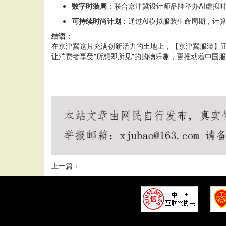
数字时装周
：联合京津冀设计师品牌举办AI虚拟
可持续时尚计划
：通过AI模拟服装生命周期，计
结语
：
在京津冀这片充满创新活力的土地上，【京津冀服装】正以
让消费者享受"所想即所见"的购物乐趣，更推动着中国
上一篇：