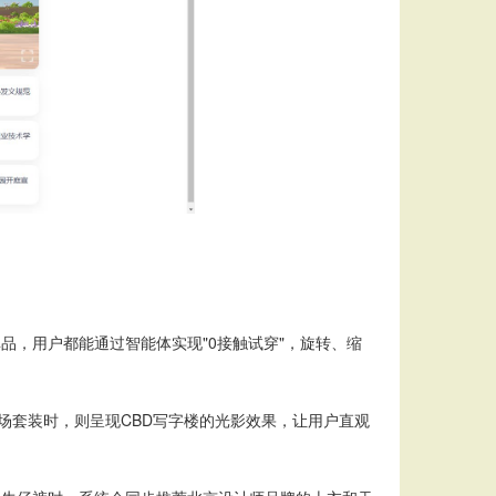
品，用户都能通过智能体实现"0接触试穿"，旋转、缩
场套装时，则呈现CBD写字楼的光影效果，让用户直观