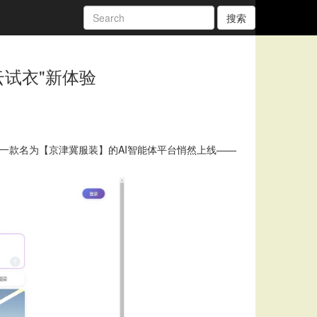
搜索
云试衣"新体验
一款名为【京津冀服装】的AI智能体平台悄然上线——