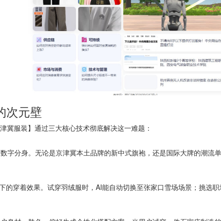
的次元壁
京津冀服装】通过三大核心技术彻底解决这一难题：
度数字分身。无论是京津冀本土品牌的新中式旗袍，还是国际大牌的潮流单
合下的穿着效果。试穿羽绒服时，AI能自动切换至张家口雪场场景；挑选职